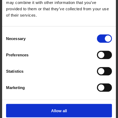
may combine it with other information that you’ve
det tidvis krevende. Bygget ligger like
provided to them or that they’ve collected from your use
ved jernbanen som også krevde spesielle
of their services.
tiltak, sier avdelingsleder for Tak og
Fasade i HABI, Ronny Glöckner som er
Consent
godt fornøyd med det ferdige resultatet.
Necessary
Selection
Prosjektet hadde en kontraktsverdi på 4,2
Preferences
millioner for HABI.
Statistics
Marketing
Allow all