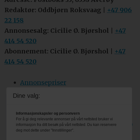
Redaktør: Oddbjørn Roksvaag |
+47 906
22 158
Annonsesalg: Cicilie Ø. Bjørshol |
+47
414 54 520
Abonnement: Cicilie Ø. Bjørshol |
+47
414 54 520
Annonsepriser
Tips oss
Dine valg:
Personvern & cookies
Informasjonskapsler og personvern
For å gi deg relevante annonser på vårt nettsted bruker vi
Besøk også bransjeforreningen VBL
informasjon fra ditt besøk på vårt nettsted. Du kan reservere
deg mot dette under "Innstillinger".
sine egne nettsider: www.vbl.no