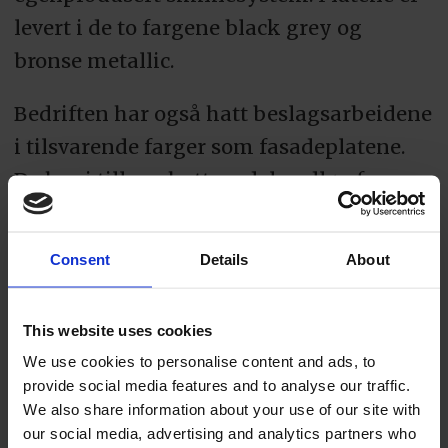
levert i de to fargene black grey og
bronse metallic.
Bedriften har også hatt beslagsarbeidene
i tilsvarende farger som fasadeplatene.
De har i tillegg hatt en del nedløp fra
balkonger. Nedløp er i aluminium som er
lakkert lokalt for å matche
Consent
Details
About
fasadeplatene.
– De største utfordringene i prosjektet
This website uses cookies
har vært tidspress og tilkomst. Byggets
We use cookies to personalise content and ads, to
provide social media features and to analyse our traffic.
plassering midt i Sandnes sentrum og
We also share information about your use of our site with
mange fag i aksjon på samme tid, gjorde
our social media, advertising and analytics partners who