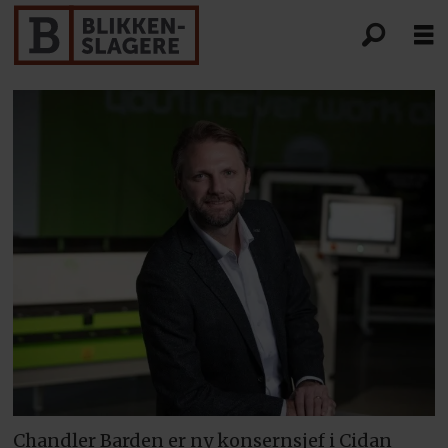
Chandler Barden er ny konsernsjef i Cidan