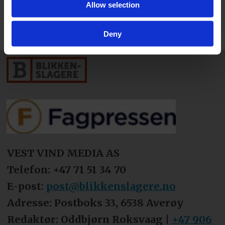
Allow selection
Deny
VEST VIND MEDIA AS
Telefon: +47 71 51 34 70
E-post:
post@blikkenslagere.no
Adresse: Postboks 33, 6538 Averøy
Redaktør: Oddbjørn Roksvaag |
+47 906