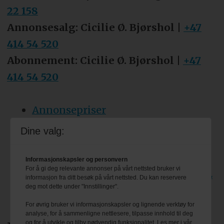
22 158
Annonsesalg: Cicilie Ø. Bjørshol |
+47
414 54 520
Abonnement: Cicilie Ø. Bjørshol |
+47
414 54 520
Annonsepriser
Tips oss
Dine valg:
Personvern & cookies
Informasjonskapsler og personvern
For å gi deg relevante annonser på vårt nettsted bruker vi
Besøk også bransjeforreningen VBL
informasjon fra ditt besøk på vårt nettsted. Du kan reservere
deg mot dette under "Innstillinger".
sine egne nettsider: www.vbl.no
For øvrig bruker vi informasjonskapsler og lignende verktøy for
analyse, for å sammenligne nettlesere, tilpasse innhold til deg
og for å utvikle og tilby nødvendig funksjonalitet. Les mer i vår