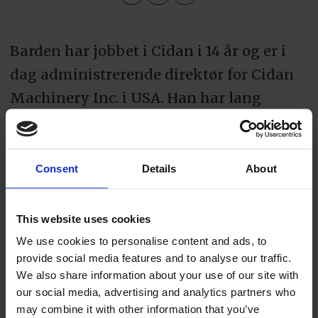
Barden har jobbet i Cidan i 14 år og er i
dag administrerende direktør for Cidan
Machinery Inc. i USA. Han har lang
erfaring fra blikkenslagerfaget og
industriell platebearbeiding, og har vært
sentral i selskapets vekst i Nord-
Consent
Details
About
Amerika. Under hans ledelse har den
amerikanske virksomheten styrket både
This website uses cookies
kundebase, servicekapasitet og
We use cookies to personalise content and ads, to
provide social media features and to analyse our traffic.
gjennomføring av konsernets «One-
We also share information about your use of our site with
Stop-Partner»-strategi.
our social media, advertising and analytics partners who
may combine it with other information that you’ve