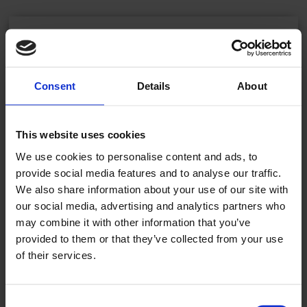
Kjære leser!
Allerede abonnent? Logg inn her
Consent
Details
About
For å fortsette å lese må du logge inn eller
kjøpe et abonnement.
This website uses cookies
We use cookies to personalise content and ads, to
provide social media features and to analyse our traffic.
We also share information about your use of our site with
Se våre tilbud
our social media, advertising and analytics partners who
may combine it with other information that you’ve
provided to them or that they’ve collected from your use
KJØP
of their services.
Consent