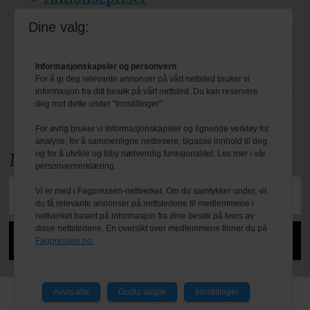
Tips oss
Dine valg:
Personvern & cookies
Informasjonskapsler og personvern
For å gi deg relevante annonser på vårt nettsted bruker vi
Besøk også bransjeforreningen VBL
informasjon fra ditt besøk på vårt nettsted. Du kan reservere
deg mot dette under "Innstillinger".
sine egne nettsider: www.vbl.no
For øvrig bruker vi informasjonskapsler og lignende verktøy for
analyse, for å sammenligne nettlesere, tilpasse innhold til deg
og for å utvikle og tilby nødvendig funksjonalitet. Les mer i vår
Meld deg på nyhetsbrevet
personvernerklæring.
Vi er med i Fagpressen-nettverket. Om du samtykker under, vil
du få relevante annonser på nettstedene til medlemmene i
nettverket basert på informasjon fra dine besøk på tvers av
disse nettstedene. En oversikt over medlemmene finner du på
Fagpressen.no.
Avvis alle
Godta valgte
Innstillinger