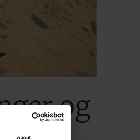
nger og
t uke
About