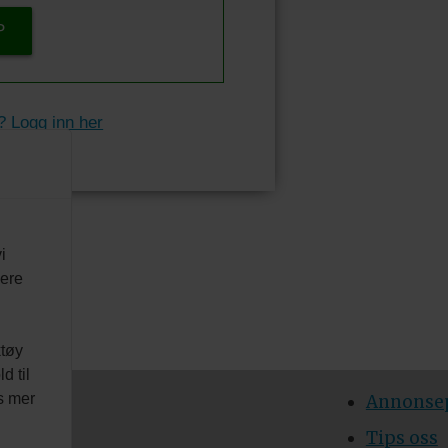
P
? Logg inn her
i
vere
ktøy
d til
es mer
DIA AS
Annonsep
 51 34 70
Tips oss