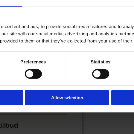
e content and ads, to provide social media features and to analy
 our site with our social media, advertising and analytics partn
22.06.2026 - 09:43
PDATERT
 provided to them or that they’ve collected from your use of their
Preferences
Statistics
eser!
t? Logg inn her
Allow selection
 inn eller kjøpe et abonnement.
tilbud