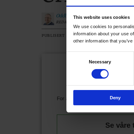
Oddbjørn
Roksvaag
This website uses cookies
REDAKTØR
We use cookies to personalis
information about your use of
22.06.2026 - 09:01
PUBLISERT
SIST OP
other information that you’ve
Consent
Necessary
Selection
Kjære l
Allerede abonnen
Deny
For å fortsette å lese må du logge
Se våre 