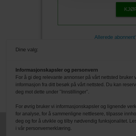
KJØ
Allerede abonnent
Dine valg:
BOLIG - BLIKKENSLAGERE
Informasjonskapsler og personvern
For å gi deg relevante annonser på vårt nettsted bruker v
informasjon fra ditt besøk på vårt nettsted. Du kan reser
deg mot dette under "Innstillinger".
For øvrig bruker vi informasjonskapsler og lignende ver
for analyse, for å sammenligne nettlesere, tilpasse innhol
deg og for å utvikle og tilby nødvendig funksjonalitet. L
VEST VIND ME
i vår personvernerklæring.
Telefon: +47 71