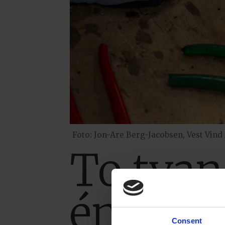
Foto: Jon-Are Berg-Jacobsen, Vest Vind
To tvan
én nyet
Consent