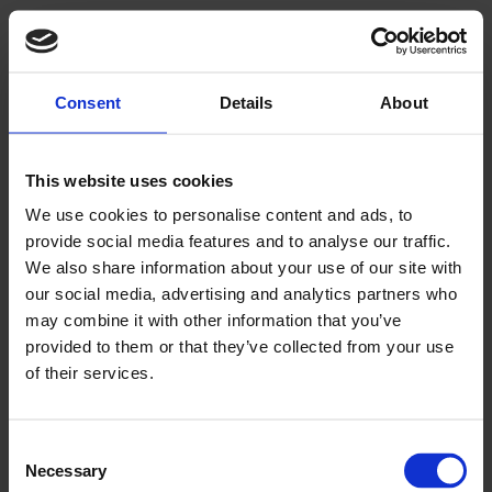
Ventilasjons- og
blikkenslagerbedriftene
Consent
Details
About
ser fortsatt krevende
markedsutsikter
This website uses cookies
We use cookies to personalise content and ads, to
provide social media features and to analyse our traffic.
We also share information about your use of our site with
our social media, advertising and analytics partners who
may combine it with other information that you’ve
provided to them or that they’ve collected from your use
of their services.
PLUS
Ønsker en nasjonal
Consent
Necessary
Selection