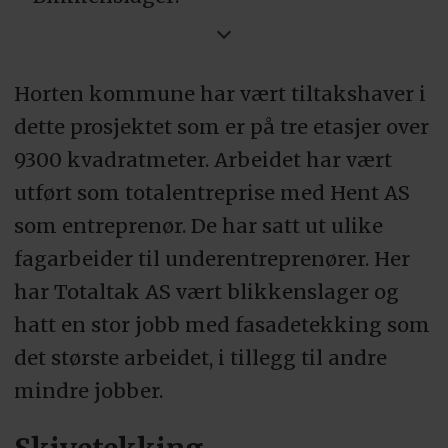
Totaltak AS
Horten kommune har vært tiltakshaver i
Ventilasjonsinstallatør:
dette prosjektet som er på tre etasjer over
GK Inneklima AS
9300 kvadratmeter. Arbeidet har vært
utført som totalentreprise med Hent AS
Tiltakshaver:
som entreprenør. De har satt ut ulike
Horten kommune
fagarbeider til underentreprenører. Her
har Totaltak AS vært blikkenslager og
Totalentreprenør:
hatt en stor jobb med fasadetekking som
Hent AS
det største arbeidet, i tillegg til andre
mindre jobber.
Arkitekt:
Ola Roald AS