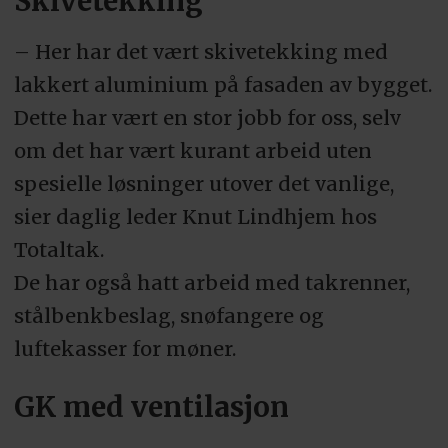
Skivetekking
Byggentreprenør:
– Her har det vært skivetekking med
lakkert aluminium på fasaden av bygget.
Efc Norge AS
Dette har vært en stor jobb for oss, selv
om det har vært kurant arbeid uten
spesielle løsninger utover det vanlige,
sier daglig leder Knut Lindhjem hos
Totaltak.
De har også hatt arbeid med takrenner,
stålbenkbeslag, snøfangere og
luftekasser for møner.
GK med ventilasjon