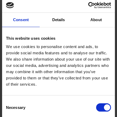
blikkenslagerbedriftene
ser fortsatt krevende
Consent
Details
About
markedsutsikter
This website uses cookies
We use cookies to personalise content and ads, to
provide social media features and to analyse our traffic.
We also share information about your use of our site with
our social media, advertising and analytics partners who
may combine it with other information that you’ve
provided to them or that they’ve collected from your use
PLUS
of their services.
Ønsker en nasjonal
Consent
Necessary
standard for
Selection