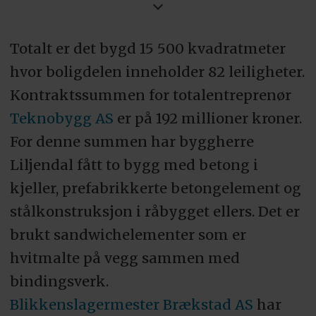
Blikkenslagermester Brækstad AS
Totalt er det bygd 15 500 kvadratmeter
Ventilasjon:
hvor boligdelen inneholder 82 leiligheter.
Aircomfort Trøndelag AS
Kontraktssummen for totalentreprenør
Teknobygg AS
er på 192 millioner kroner.
Byggherre:
For denne summen har byggherre
Liljendal AS
Liljendal fått to bygg med betong i
kjeller, prefabrikkerte betongelement og
Totalentreprenør:
stålkonstruksjon i råbygget ellers. Det er
Teknobygg AS
brukt sandwichelementer som er
hvitmalte på vegg sammen med
Arkitekt:
bindingsverk.
Per Knudsen arkitektkontor AS
Blikkenslagermester Brækstad AS
har