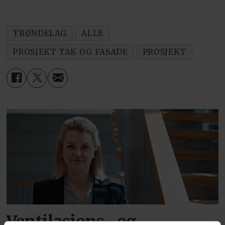
TRØNDELAG
ALLE
PROSJEKT TAK OG FASADE
PROSJEKT
Ventilasjons- og