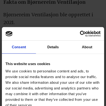
Fakta om Bjørnereim Ventilasjon
Bjørnereim Ventilasjon ble opprettet i
2021.
Magne Bjørnereim (56) leder selskapet
som styreleder og daglig leder, og eier
Consent
Details
About
samtlige aksjer i bedriften. Det ble ikke
tatt ut utbytte i fjor.
This website uses cookies
Virksomheten er bokført med
We use cookies to personalise content and ads, to
provide social media features and to analyse our traffic.
eierandeler til en verdi av 327.000 kroner.
We also share information about your use of our site with
Gjelden er 361.000 kroner, noe som altså
our social media, advertising and analytics partners who
er høyere enn selskapsverdi. Det betyr en
may combine it with other information that you’ve
provided to them or that they’ve collected from your use
såkalt negativ egenkapital på minus
of their services.