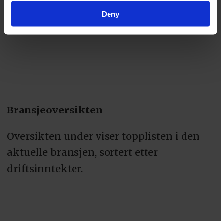
Deny
Bransjeoversikten
Oversikten under viser topplisten i den
aktuelle bransjen, sortert etter
driftsinntekter.