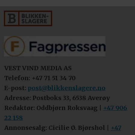
Resultat før skatt:
Driftsresultatet,
men først legges såkalte
finansinntekter til. Det kan være
gevinst fra renter og aksjer. Deretter
trekkes finanskostnadene fra. Typisk
er dette gjeldsutgifter.
VEST VIND MEDIA AS
Driftsmargin:
Forholdet mellom
Telefon: +47 71 51 34 70
driftsresultat og omsetning, fremstilt
E-post:
post@blikkenslagere.no
i prosent. Gir en pekepinn på hvor
Adresse: Postboks 33, 6538 Averøy
lønnsom en bedrift er. hva som
Redaktør: Oddbjørn Roksvaag |
+47 906
regnes som en god margin, kan
22 158
variere fra bransje til bransje.
Annonsesalg: Cicilie Ø. Bjørshol |
+47