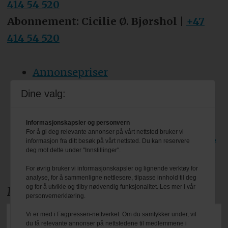
Aksjeselskap:
Forkortes ofte til AS, og
414 54 520
er en virksomhet med kapital fordelt
Abonnement: Cicilie Ø. Bjørshol |
+47
på én eller flere andeler. Disse kalles
414 54 520
aksjer. Aksjonærene har ikke
personlig ansvar for selskapets
Annonsepriser
forpliktelser eller gjeld.
Tips oss
Dine valg:
Utbytte:
Utdeling fra et aksjeselskap
Personvern & cookies
Informasjonskapsler og personvern
til aksjonærene, vanligvis i form av
For å gi deg relevante annonser på vårt nettsted bruker vi
Besøk også bransjeforreningen VBL
informasjon fra ditt besøk på vårt nettsted. Du kan reservere
kontanter eller aksjer.
deg mot dette under "Innstillinger".
sine egne nettsider: www.vbl.no
For øvrig bruker vi informasjonskapsler og lignende verktøy for
Egenkapitalprosent:
Summen av en
analyse, for å sammenligne nettlesere, tilpasse innhold til deg
og for å utvikle og tilby nødvendig funksjonalitet. Les mer i vår
Meld deg på nyhetsbrevet
bedrifts gjeld og egenkapital, altså
personvernerklæring.
hva bedriften eier, kalles totalkapital.
Vi er med i Fagpressen-nettverket. Om du samtykker under, vil
Egenkapitalprosenten sier noe om
du få relevante annonser på nettstedene til medlemmene i