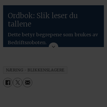
Ordbok: Slik leser du
tallene
Dette betyr begrepene som brukes av
Bedriftsroboten.
Driftsinntekter:
Kalles også
omsetning, og er samlede inntekter
NÆRING - BLIKKENSLAGERE
fra drift i en gitt periode.
Driftsresultat:
Det man sitter igjen
med etter å ha trukket fra det driften
har kostet i perioden.