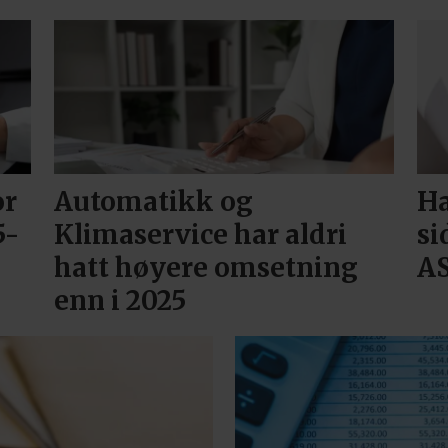
or
Automatikk og
Ha
5-
Klimaservice har aldri
si
hatt høyere omsetning
A
enn i 2025