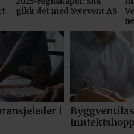
:
2025-regnskapet: Slik
In
t.
gikk det med Swevent AS
Ve
ne
ransjeleder i
Byggventilas
Inntektshopp