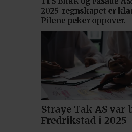
TFS Blikk og Fasade AS
2025-regnskapet er klar
Pilene peker oppover.
Straye Tak AS var b
Fredrikstad i 2025