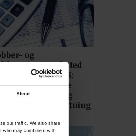
bber- og
ikkenslagerverksted
rbjørn Lemtun AS:
gen andre i denne
ansjen i Sarpsborg
About
dde høyere omsetning
jor
se our traffic. We also share
ers who may combine it with