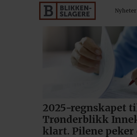
Nyheter
Tag:
næring
-
blikkenslagere
2025-regnskapet ti
Trønderblikk Inne
klart. Pilene peker