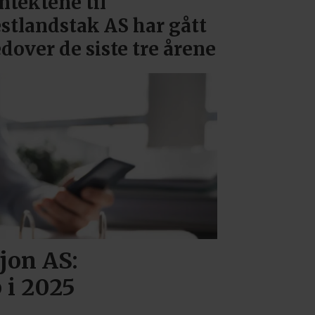
ntektene til
stlandstak AS har gått
dover de siste tre årene
jon AS:
 i 2025