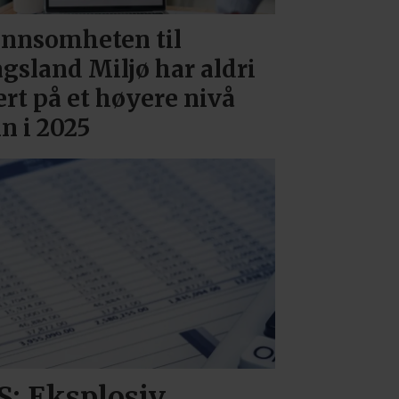
nnsomheten til
gsland Miljø har aldri
rt på et høyere nivå
n i 2025
S: Eksplosiv