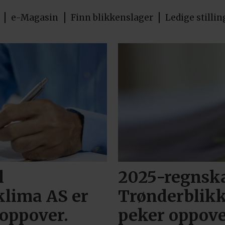
e-Magasin
Finn blikkenslager
Ledige stillin
l
2025-regnska
klima AS er
Trønderblikk 
 oppover.
peker oppove