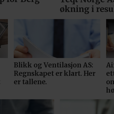
økning i resu
Blikk og Ventilasjon AS:
Ai
Regnskapet er klart. Her
et
t
er tallene.
om
hø