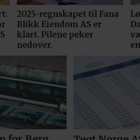
t:
2025-regnskapet til Fana
Lø
or
Blikk Eiendom AS er
Da
AS
klart. Pilene peker
væ
nedover.
en
p for Berg
Teqt Norge A