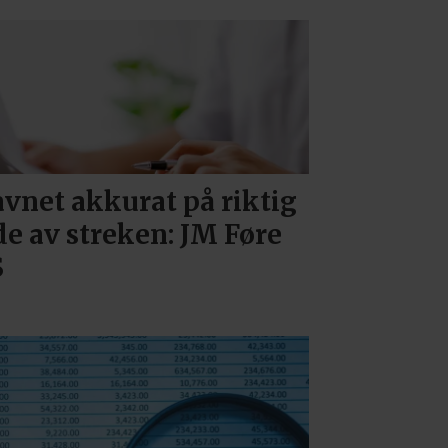
vnet akkurat på riktig
de av streken: JM Føre
S