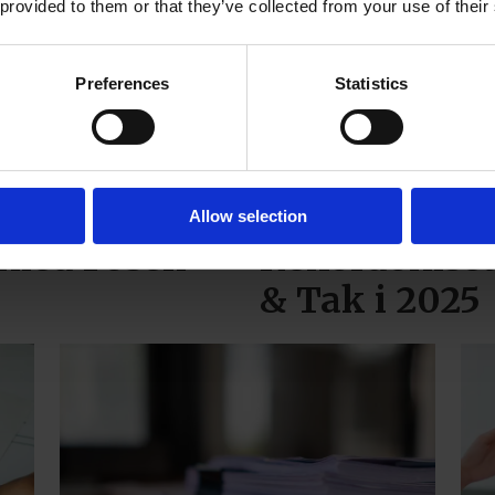
 provided to them or that they’ve collected from your use of their
Preferences
Statistics
Allow selection
t med Fosen
Rekordomsetn
& Tak i 2025