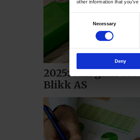
other information that you’ve
Consent
Necessary
Selection
Deny
2025: Slik gikk de
Blikk AS