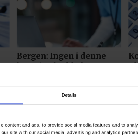
i
Bergen: Ingen i denne
Ko
bransjen hadde høyere
Bl
omsetning enn Fana
To
Blikk AS i fjor
In
br
Details
ha
i f
e content and ads, to provide social media features and to analy
 our site with our social media, advertising and analytics partn