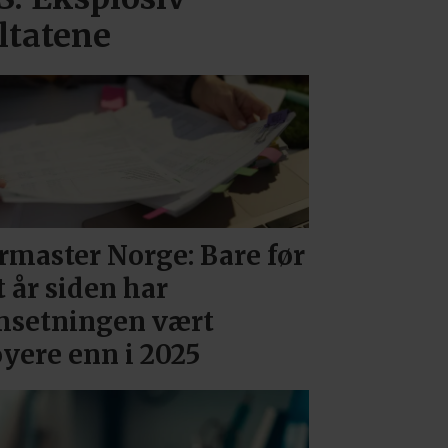
ltatene
rmaster Norge: Bare før
t år siden har
setningen vært
yere enn i 2025