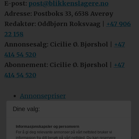
E-post:
post@blikkenslagere.no
Adresse: Postboks 33, 6538 Averøy
Redaktør: Oddbjørn Roksvaag |
+47 906
22 158
Annonsesalg: Cicilie Ø. Bjørshol |
+47
414 54 520
Abonnement: Cicilie Ø. Bjørshol |
+47
414 54 520
Annonsepriser
Tips oss
Dine valg:
Personvern & cookies
Informasjonskapsler og personvern
For å gi deg relevante annonser på vårt nettsted bruker vi
Besøk også bransjeforreningen VBL
informasjon fra ditt besøk på vårt nettsted. Du kan reservere