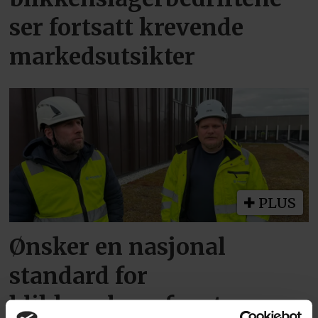
ser fortsatt krevende
markedsutsikter
PLUS
Ønsker en nasjonal
standard for
blikkenslagerfaget