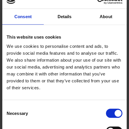
Minneord for Arne Olsen
Consent
Details
About
This website uses cookies
We use cookies to personalise content and ads, to
provide social media features and to analyse our traffic.
We also share information about your use of our site with
our social media, advertising and analytics partners who
PLUS
may combine it with other information that you’ve
provided to them or that they’ve collected from your use
of their services.
Én konkurs og seks
etableringer i juli
Consent
Necessary
Selection