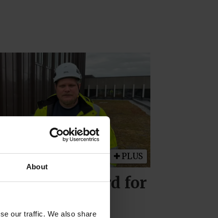
PLUS
About
sjonal standard for
rfaget
se our traffic. We also share