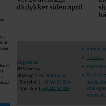
fallulykker siden april
sk
h
i
vere
ktøy
d til
es mer
DIA AS
Annonsep
 51 34 70
Tips oss
blikkenslagere.no
r, vil
Personve
oks 33, 6538 Averøy
 i
Besøk og
dbjørn Roksvaag |
+47 906 22 158
 av
bransjef
icilie Ø. Bjørshol |
+47 414 54 520
 du på
sine egne
icilie Ø. Bjørshol |
+47 414 54 520
www.vbl.