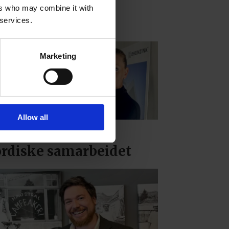
ers who may combine it with
 services.
Marketing
Allow all
n skal styrke det
rdiske samarbeidet