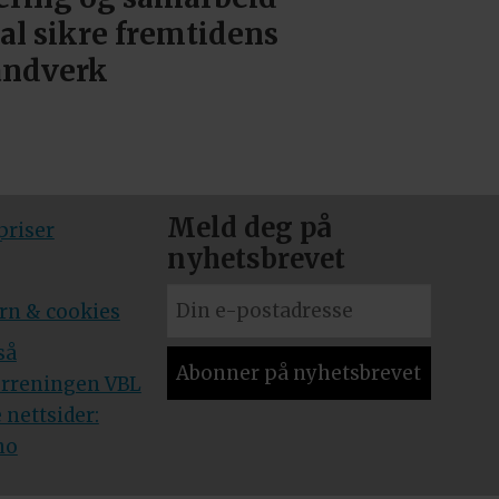
al sikre fremtidens
åndverk
Meld deg på
riser
nyhetsbrevet
rn & cookies
så
orreningen VBL
 nettsider:
no