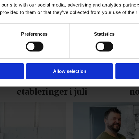
 our site with our social media, advertising and analytics partn
 provided to them or that they’ve collected from your use of their
en
Preferences
Statistics
PLUS
Allow selection
Én konkurs og seks
Hu
etableringer i juli
no