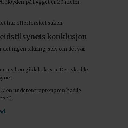
et. Høyden på bygget er 20 meter,
net har etterforsket saken.
eidstilsynets konklusjon
 det ingen sikring, selv om det var
en mens han gikk bakover. Den skadde
synet.
et. Men underentreprenøren hadde
e til.
ad
.