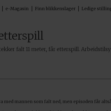
e-Magasin
Finn blikkenslager
Ledige stillin
etterspill
ekker falt 11 meter, får etterspill. Arbeidsti
bra med mannen som falt ned, men episoden får altså 