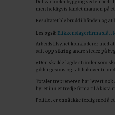
Det var under bygging ved en bedrif
men heldigvis landet mannen på et 
Resultatet ble brudd i hånden og at 
Les også:
Blikkenslagerfirma slått
Arbeidstilsynet konkluderer med at 
satt opp sikring andre steder på by
«Den skadde lagde strimler som skul
gikk i gesims og falt bakover til un
Totalentreprenøren har levert nok 
hyret inn et tredje firma til å bist
Politiet er ennå ikke ferdig med å 