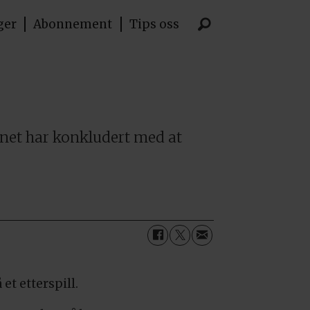
ger
Abonnement
Tips oss
lsynet har konkludert med at
et etterspill.