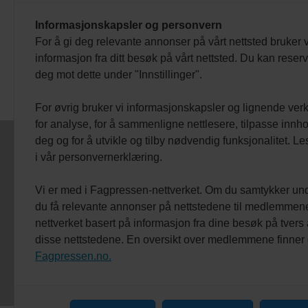
ventilasjonsfaget
Informasjonskapsler og personvern
For å gi deg relevante annonser på vårt nettsted bruker v
informasjon fra ditt besøk på vårt nettsted. Du kan reser
deg mot dette under "Innstillinger".
For øvrig bruker vi informasjonskapsler og lignende ver
for analyse, for å sammenligne nettlesere, tilpasse innhol
deg og for å utvikle og tilby nødvendig funksjonalitet. L
VEST VIND ME
i vår personvernerklæring.
Telefon: +47 71
E-post:
post@
Vi er med i Fagpressen-nettverket. Om du samtykker unde
Adresse: Postb
du få relevante annonser på nettstedene til medlemmene
Redaktør: Od
nettverket basert på informasjon fra dine besøk på tvers
Annonsesalg: C
disse nettstedene. En oversikt over medlemmene finner
Fagpressen.no.
Abonnement: C