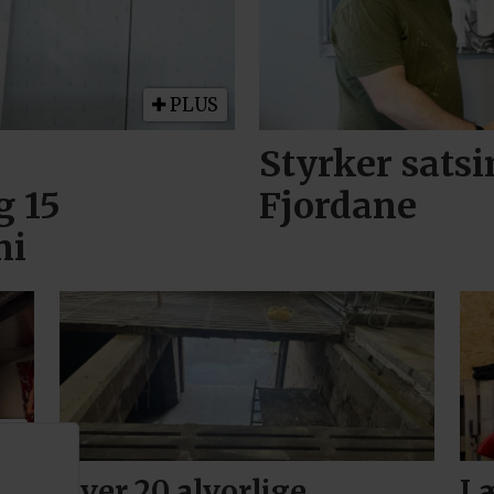
PLUS
Styrker sats
g 15
Fjordane
ni
US
Over 20 alvorlige
Læ