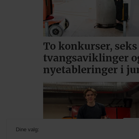
To konkurser, seks
tvangsaviklinger o
nyetableringer i ju
PL
Dine valg:
Brooklyn trives i