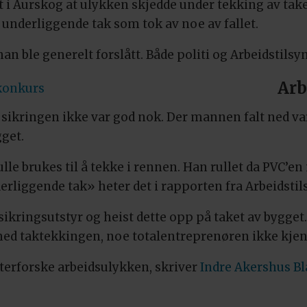
t i Aurskog at ulykken skjedde under tekking av tak
underliggende tak som tok av noe av fallet.
han ble generelt forslått. Både politi og Arbeidstilsy
Arb
 konkurs
sikringen ikke var god nok. Der mannen falt ned var
gget.
le brukes til å tekke i rennen. Han rullet da PVC’
derliggende tak» heter det i rapporten fra Arbeidstil
sikringsutstyr og heist dette opp på taket av bygg
å med taktekkingen, noe totalentreprenøren ikke kjent
etterforske arbeidsulykken, skriver
Indre Akershus Bl