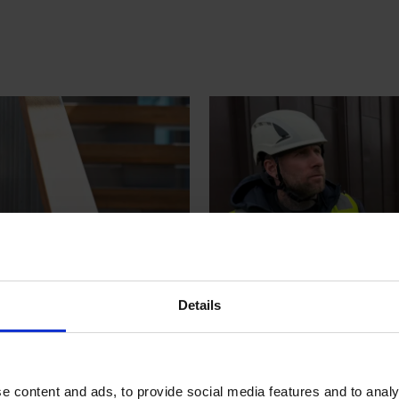
Details
Ønsker en na
ftene ser
blikkenslage
e content and ads, to provide social media features and to analy