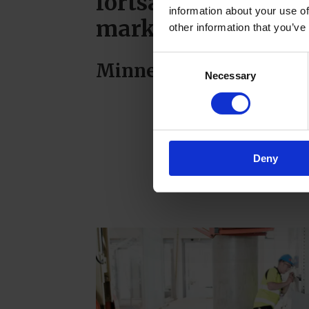
fortsatt krevende
information about your use of
markedsutsikter
other information that you’ve
Consent
Minneord for Arne Ols
Necessary
Selection
Deny