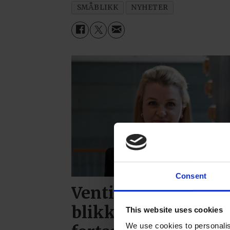
SMÅBLIKK
NYHETER
Consent
Ventilasjons- og
blikkenslagerbedri
This website uses cookies
We use cookies to personalis