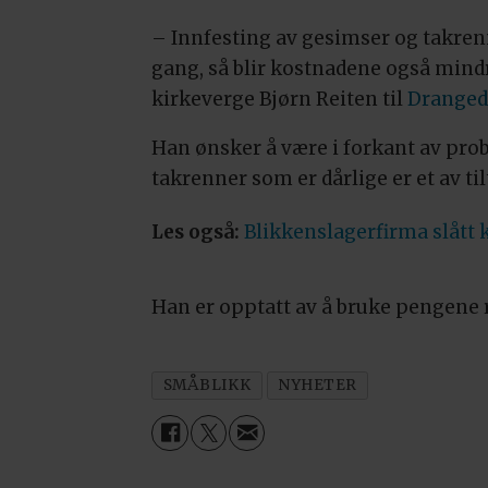
– Innfesting av gesimser og
takren
gang, så blir kostnadene også mindr
kirkeverge Bjørn Reiten til
Dranged
Han ønsker å være i forkant av probl
takrenner som er dårlige er et av t
Les også:
Blikkenslagerfirma slått
Han er opptatt av å bruke pengene r
SMÅBLIKK
NYHETER