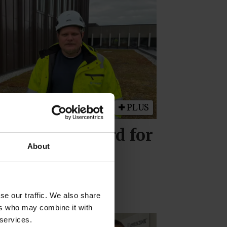
PLUS
sjonal standard for
About
rfaget
se our traffic. We also share
ers who may combine it with
 services.