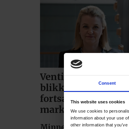
Ventilasjons- og
Consent
blikkenslagerbedri
fortsatt krevende
This website uses cookies
markedsutsikter
We use cookies to personalis
information about your use of
other information that you’ve
Minneord for Arne Ols