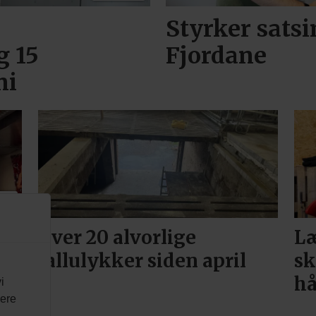
Styrker sats
g 15
Fjordane
ni
US
Over 20 alvorlige
Læ
fallulykker siden april
sk
h
i
vere