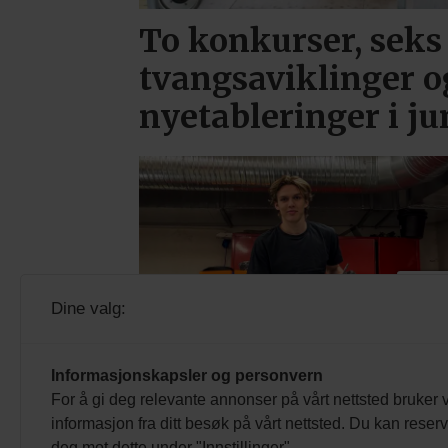
To konkurser, seks
tvangsaviklinger o
nyetableringer i ju
PL
Dine valg:
Brooklyn trives i
ventilasjonsfaget
Informasjonskapsler og personvern
For å gi deg relevante annonser på vårt nettsted bruker v
informasjon fra ditt besøk på vårt nettsted. Du kan reser
deg mot dette under "Innstillinger".