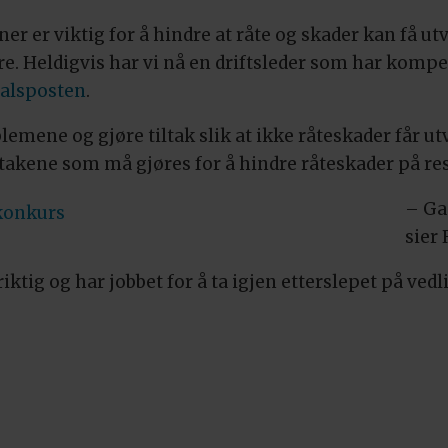
ner
er viktig for å hindre at råte og skader kan få u
e. Heldigvis har vi nå en driftsleder som har kompe
alsposten
.
emene og gjøre tiltak slik at ikke råteskader får utv
iltakene som må gjøres for å hindre råteskader på re
– Ga
 konkurs
sier 
iktig og har jobbet for å ta igjen etterslepet på ved