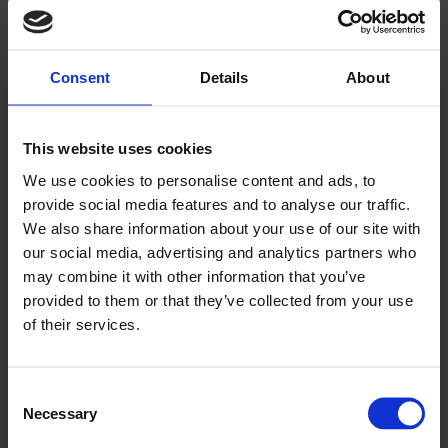
blikkenslagerfaget
Consent
Details
About
Minneord for Arne Olsen
This website uses cookies
We use cookies to personalise content and ads, to
provide social media features and to analyse our traffic.
We also share information about your use of our site with
our social media, advertising and analytics partners who
may combine it with other information that you’ve
PLUS
provided to them or that they’ve collected from your use
of their services.
Én konkurs og seks
etableringer i juli
Consent
Necessary
Selection