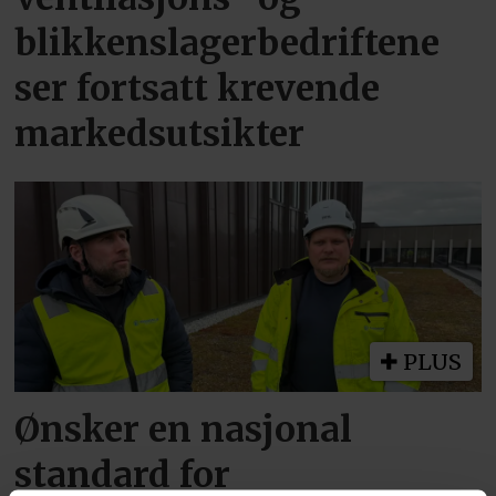
blikkenslagerbedriftene
ser fortsatt krevende
markedsutsikter
PLUS
Ønsker en nasjonal
standard for