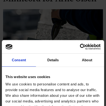
PLUS
Én konkurs og seks
Consent
Details
About
etableringer i juli
This website uses cookies
We use cookies to personalise content and ads, to
provide social media features and to analyse our traffic.
We also share information about your use of our site with
our social media, advertising and analytics partners who