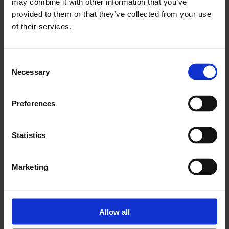
may combine it with other information that you’ve
provided to them or that they’ve collected from your use
of their services.
Hun skal styrke det
Consent
Necessary
Selection
nordiske samarbeidet
Preferences
Statistics
Marketing
PLUS
Allow all
To konkurser, seks