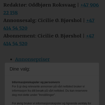
Redaktør: Oddbjørn Roksvaag |
+47 906
22 158
Annonsesalg: Cicilie Ø. Bjørshol |
+47
414 54 520
Abonnement: Cicilie Ø. Bjørshol |
+47
414 54 520
Annonsepriser
Tips oss
Dine valg:
Personvern & cookies
Informasjonskapsler og personvern
For å gi deg relevante annonser på vårt nettsted bruker vi
Besøk også bransjeforreningen VBL
informasjon fra ditt besøk på vårt nettsted. Du kan reservere
deg mot dette under "Innstillinger".
sine egne nettsider: www.vbl.no
For øvrig bruker vi informasjonskapsler og lignende verktøy for