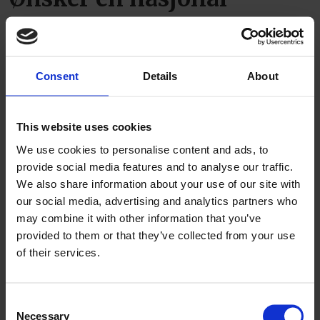
standard for
blikkenslagerfaget
Consent
Details
About
Minneord for Arne Olsen
This website uses cookies
We use cookies to personalise content and ads, to
provide social media features and to analyse our traffic.
We also share information about your use of our site with
our social media, advertising and analytics partners who
may combine it with other information that you’ve
provided to them or that they’ve collected from your use
PLUS
of their services.
Én konkurs og seks
Consent
Necessary
Selection