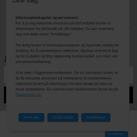
Tips oss
Dine valg:
Personvern & cookies
Informasjonskapsler og personvern
For å gi deg relevante annonser på vårt nettsted bruker vi
Besøk også bransjeforreningen VBL
informasjon fra ditt besøk på vårt nettsted. Du kan reservere
deg mot dette under "Innstillinger".
sine egne nettsider: www.vbl.no
For øvrig bruker vi informasjonskapsler og lignende verktøy for
analyse, for å sammenligne nettlesere, tilpasse innhold til deg
og for å utvikle og tilby nødvendig funksjonalitet. Les mer i vår
Meld deg på nyhetsbrevet
personvernerklæring.
Vi er med i Fagpressen-nettverket. Om du samtykker under, vil
du få relevante annonser på nettstedene til medlemmene i
nettverket basert på informasjon fra dine besøk på tvers av
disse nettstedene. En oversikt over medlemmene finner du på
Fagpressen.no.
Avvis alle
Godta valgte
Innstillinger
Powered by Labrador CMS
Innstillinger