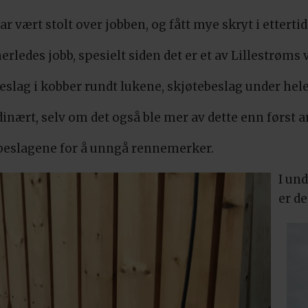
 vært stolt over jobben, og fått mye skryt i ettertid
edes jobb, spesielt siden det er et av Lillestrøms v
 beslag i kobber rundt lukene, skjøtebeslag under he
inært, selv om det også ble mer av dette enn først an
erbeslagene for å unngå rennemerker.
I un
er de