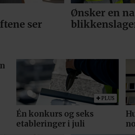
Ønsker en na
ftene ser
blikkenslage
en
PLUS
Én konkurs og seks
Hu
etableringer i juli
no