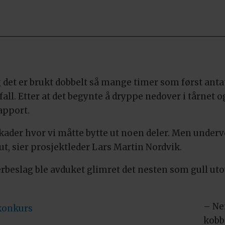
g det er brukt dobbelt så mange timer som først anta
fall. Etter at det begynte å dryppe nedover i tårnet 
apport.
skader hvor vi måtte bytte ut noen deler. Men underv
 ut, sier prosjektleder Lars Martin Nordvik.
erbeslag ble avduket glimret det nesten som gull uto
– Nei
 konkurs
kobb