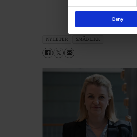
Deny
NYHETER
SMÅBLIKK