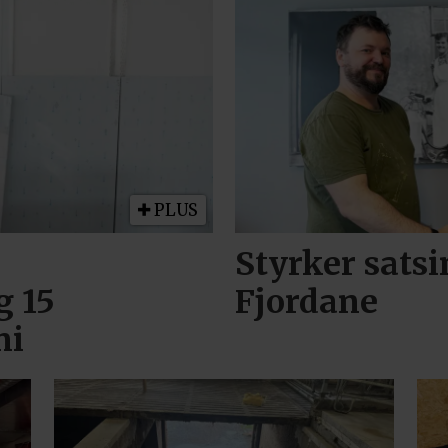
PLUS
Styrker sats
g 15
Fjordane
ni