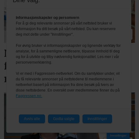
Dine valg:
Informasjonskapsler og personvern
For å gi deg relevante annonser på vårt nettsted bruker vi
informasjon fra ditt besøk på vårt nettsted. Du kan reservere
PLUS
deg mot dette under "Innstillinger".
For øvrig bruker vi informasjonskapsler og lignende verktøy for
Nesten halvparten
analyse, for å sammenligne nettlesere, tilpasse innhold til deg
og for å utvikle og tilby nødvendig funksjonalitet. Les mer i vår
forventer nedgang det
personvernerklæring.
Vi er med i Fagpressen-nettverket. Om du samtykker under, vil
neste halvåret
du få relevante annonser på nettstedene til medlemmene i
nettverket basert på informasjon fra dine besøk på tvers av
disse nettstedene. En oversikt over medlemmene finner du på
Fagpressen.no.
Avvis alle
Godta valgte
Innstillinger
Innstillinger