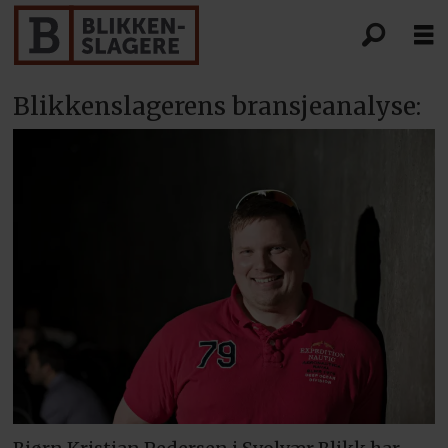
Blikkenslagerens bransjeanalyse: