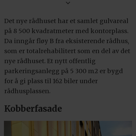
J Johnsen & Sønner AS
Det nye rådhuset har et samlet gulvareal
Ventilasjon:
på 8 500 kvadratmeter med kontorplass.
GK Inneklima AS
Da inngår fløy B fra eksisterende rådhus,
som er totalrehabilitert som en del av det
Tiltakshaver:
nye rådhuset. Et nytt offentlig
Sola kommune
parkeringsanlegg på 5 300 m2 er bygd
for å gi plass til 162 biler under
Totalentreprenør:
rådhusplassen.
Consto Sør AS
Kobberfasade
Arkitekt:
Longva arkitekter AS