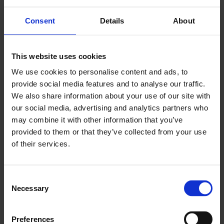
ser fortsatt krevende
markedsutsikter
Consent
Details
About
This website uses cookies
We use cookies to personalise content and ads, to
provide social media features and to analyse our traffic.
We also share information about your use of our site with
our social media, advertising and analytics partners who
may combine it with other information that you’ve
PLUS
provided to them or that they’ve collected from your use
of their services.
Ønsker en nasjonal
standard for
Consent
Necessary
Selection
blikkenslagerfaget
Preferences