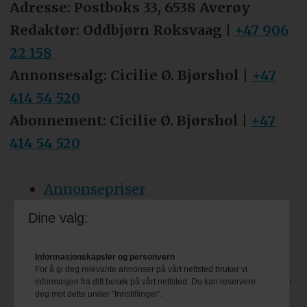
Adresse: Postboks 33, 6538 Averøy
Redaktør: Oddbjørn Roksvaag |
+47 906
22 158
Annonsesalg: Cicilie Ø. Bjørshol |
+47
414 54 520
Abonnement: Cicilie Ø. Bjørshol |
+47
414 54 520
Annonsepriser
Tips oss
Dine valg:
Personvern & cookies
Informasjonskapsler og personvern
For å gi deg relevante annonser på vårt nettsted bruker vi
Besøk også bransjeforreningen VBL
informasjon fra ditt besøk på vårt nettsted. Du kan reservere
deg mot dette under "Innstillinger".
sine egne nettsider: www.vbl.no