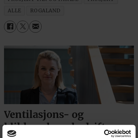
ALLE
ROGALAND
Ventilasjons- og
blikkenslagerbedriftene