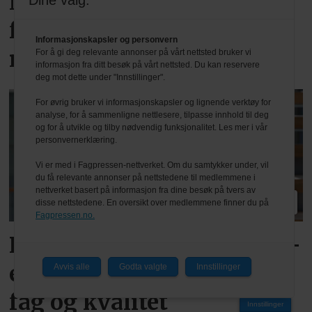
Nesten halvparten
Dine valg:
forventer nedgang det
Informasjonskapsler og personvern
neste halvåret
For å gi deg relevante annonser på vårt nettsted bruker vi
informasjon fra ditt besøk på vårt nettsted. Du kan reservere
deg mot dette under "Innstillinger".
For øvrig bruker vi informasjonskapsler og lignende verktøy for
analyse, for å sammenligne nettlesere, tilpasse innhold til deg
og for å utvikle og tilby nødvendig funksjonalitet. Les mer i vår
personvernerklæring.
Vi er med i Fagpressen-nettverket. Om du samtykker under, vil
du få relevante annonser på nettstedene til medlemmene i
nettverket basert på informasjon fra dine besøk på tvers av
PLUS
disse nettstedene. En oversikt over medlemmene finner du på
Fagpressen.no.
Reagerer på varslede TEK-
endringer: – Kan svekke
Avvis alle
Godta valgte
Innstillinger
fag og kvalitet
Innstillinger