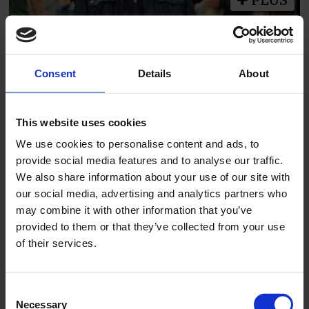
Utreder eget fagbrev for
ventilasjonsmontør
Consent
Details
About
This website uses cookies
We use cookies to personalise content and ads, to
provide social media features and to analyse our traffic.
We also share information about your use of our site with
our social media, advertising and analytics partners who
PLUS
may combine it with other information that you’ve
provided to them or that they’ve collected from your use
of their services.
Så på landsmøtebyen 2027
Consent
Necessary
Selection