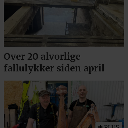
Over 20 alvorlige
fallulykker siden april
PLUS