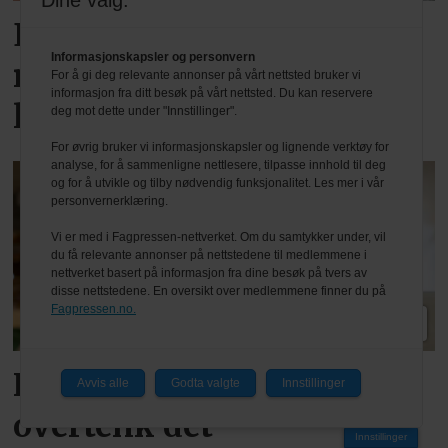
Dine valg:
Egenutviklet system gir
Informasjonskapsler og personvern
milliongevinst:Nå skal AI
For å gi deg relevante annonser på vårt nettsted bruker vi
informasjon fra ditt besøk på vårt nettsted. Du kan reservere
løfte Lie Blikk videre
deg mot dette under "Innstillinger".
For øvrig bruker vi informasjonskapsler og lignende verktøy for
analyse, for å sammenligne nettlesere, tilpasse innhold til deg
og for å utvikle og tilby nødvendig funksjonalitet. Les mer i vår
personvernerklæring.
Vi er med i Fagpressen-nettverket. Om du samtykker under, vil
du få relevante annonser på nettstedene til medlemmene i
nettverket basert på informasjon fra dine besøk på tvers av
disse nettstedene. En oversikt over medlemmene finner du på
Fagpressen.no.
PLUS
Kom i gang med AI – ikke
Avvis alle
Godta valgte
Innstillinger
overtenk det
Innstillinger