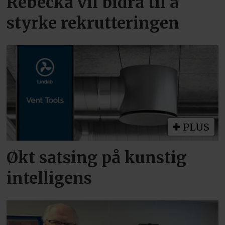
Rebecka vil bidra til å
styrke rekrutteringen
PLUS
Økt satsing på kunstig
intelligens