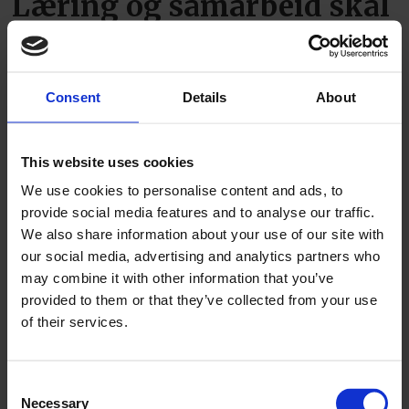
Læring og samarbeid skal
sikre fremtidens
håndverk
Consent
Details
About
This website uses cookies
We use cookies to personalise content and ads, to
provide social media features and to analyse our traffic.
We also share information about your use of our site with
our social media, advertising and analytics partners who
may combine it with other information that you’ve
provided to them or that they’ve collected from your use
Etablerer avdeling for
of their services.
taktekking
Consent
Necessary
Selection