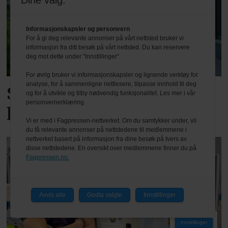
Dine valg:
Informasjonskapsler og personvern
For å gi deg relevante annonser på vårt nettsted bruker vi
informasjon fra ditt besøk på vårt nettsted. Du kan reservere
deg mot dette under "Innstillinger".
For øvrig bruker vi informasjonskapsler og lignende verktøy for
analyse, for å sammenligne nettlesere, tilpasse innhold til deg
Styrket ordrereserve i et
og for å utvikle og tilby nødvendig funksjonalitet. Les mer i vår
personvernerklæring.
krevende marked
Vi er med i Fagpressen-nettverket. Om du samtykker under, vil
du få relevante annonser på nettstedene til medlemmene i
nettverket basert på informasjon fra dine besøk på tvers av
disse nettstedene. En oversikt over medlemmene finner du på
Fagpressen.no.
Avvis alle
Godta valgte
Innstillinger
PLUS
Innstillinger