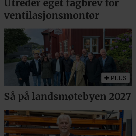
Utreder eget fagbrev for
ventilasjonsmontør
PLUS
Så på landsmøtebyen 2027