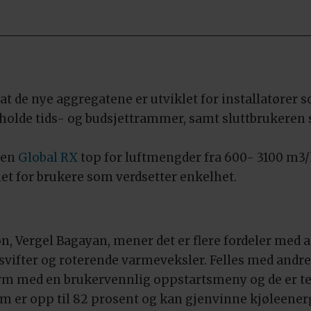
t de nye aggregatene er utviklet for installatører s
holde tids- og budsjettrammer, samt sluttbrukeren s
ien
Global RX
top for luftmengder fra 600- 3100 m3/
let for brukere som verdsetter enkelhet.
n, Vergel Bagayan, mener det er flere fordeler med 
tsvifter og roterende varmeveksler. Felles med andr
rm med en brukervennlig oppstartsmeny og de er t
 er opp til 82 prosent og kan gjenvinne kjøleenerg