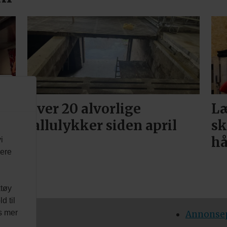
US
Over 20 alvorlige
Læ
fallulykker siden april
sk
h
i
vere
ktøy
d til
es mer
DIA AS
Annonsep