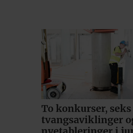
To konkurser, seks
tvangsaviklinger o
nyetableringer i ju