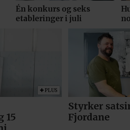
Én konkurs og seks
Hu
etableringer i juli
no
PLUS
Styrker sats
g 15
Fjordane
ni