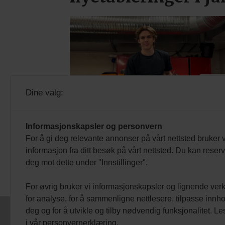
PL
Dine valg:
Brooklyn trives i
ventilasjonsfaget
Informasjonskapsler og personvern
For å gi deg relevante annonser på vårt nettsted bruker v
informasjon fra ditt besøk på vårt nettsted. Du kan reser
deg mot dette under "Innstillinger".
For øvrig bruker vi informasjonskapsler og lignende ver
for analyse, for å sammenligne nettlesere, tilpasse innhol
deg og for å utvikle og tilby nødvendig funksjonalitet. L
VEST VIND ME
i vår personvernerklæring.