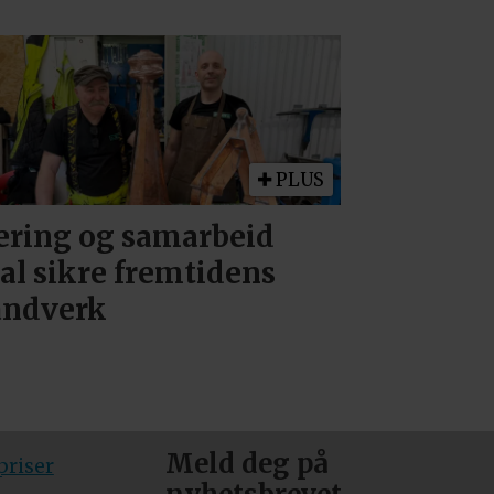
PLUS
ring og samarbeid
al sikre fremtidens
åndverk
Meld deg på
riser