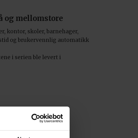
 og mellomstore
, kontor, skoler, barnehager,
ngstid og brukervennlig automatikk
e i serien ble levert i