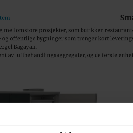
Små
stem
 mellomstore prosjekter, som butikker, restauranter
atre og offentlige bygninger som trenger kort leveri
Vergel Bagayan.
 av luftbehandlingsaggregater, og de første enheten