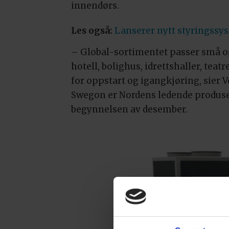
innendørs.
Les også:
Lanserer nytt styringssy
– Global-sortimentet passer små og
hotell, bolighus, idrettshaller, te
for oppstart og igangkjøring, sier 
Swegon er Nordens ledende produsent
begynnelsen av desember.