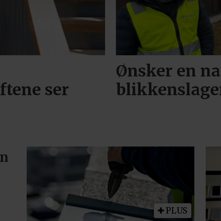
Ønsker en na
ftene ser
blikkenslage
en
PLUS