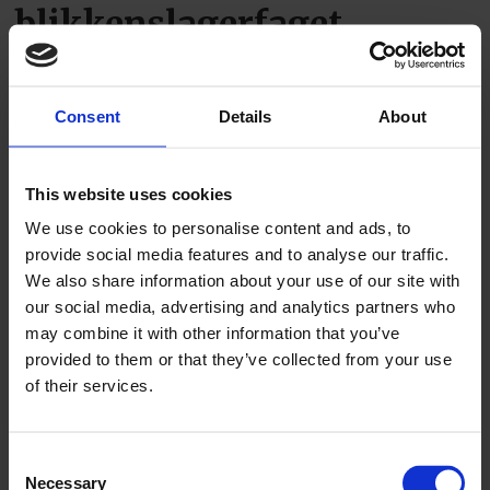
blikkenslagerfaget
Minneord for Arne Olsen
Consent
Details
About
This website uses cookies
We use cookies to personalise content and ads, to
provide social media features and to analyse our traffic.
We also share information about your use of our site with
our social media, advertising and analytics partners who
PLUS
may combine it with other information that you’ve
provided to them or that they’ve collected from your use
Én konkurs og seks
of their services.
etableringer i juli
Consent
Necessary
Selection