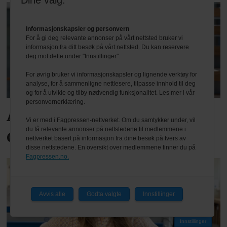
Dine valg:
Informasjonskapsler og personvern
For å gi deg relevante annonser på vårt nettsted bruker vi
informasjon fra ditt besøk på vårt nettsted. Du kan reservere
deg mot dette under "Innstillinger".
For øvrig bruker vi informasjonskapsler og lignende verktøy for
analyse, for å sammenligne nettlesere, tilpasse innhold til deg
og for å utvikle og tilby nødvendig funksjonalitet. Les mer i vår
personvernerklæring.
Advarer bransjen mot økt
Vi er med i Fagpressen-nettverket. Om du samtykker under, vil
du få relevante annonser på nettstedene til medlemmene i
digital angrepsaktivitet
nettverket basert på informasjon fra dine besøk på tvers av
disse nettstedene. En oversikt over medlemmene finner du på
Fagpressen.no.
Avvis alle
Godta valgte
Innstillinger
Innstillinger