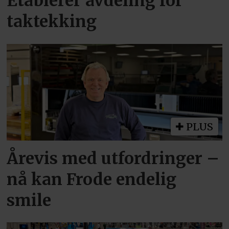
Etablerer avdeling for
taktekking
PLUS
Årevis med utfordringer –
nå kan Frode endelig
smile