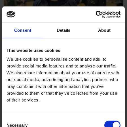
PLUS
Utreder eget fagbrev for
Consent
Details
About
ventilasjonsmontør
This website uses cookies
We use cookies to personalise content and ads, to
provide social media features and to analyse our traffic.
We also share information about your use of our site with
our social media, advertising and analytics partners who
may combine it with other information that you’ve
provided to them or that they’ve collected from your use
PLUS
of their services.
Så på landsmøtebyen 2027
Consent
Necessary
Selection