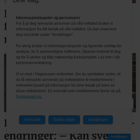
Dine valg:
Nesten halvparten
Informasjonskapsler og personvern
forventer nedgang det
For å gi deg relevante annonser på vårt nettsted bruker vi
informasjon fra ditt besøk på vårt nettsted. Du kan reservere
deg mot dette under "Innstillinger".
neste halvåret
For øvrig bruker vi informasjonskapsler og lignende verktøy for
analyse, for å sammenligne nettlesere, tilpasse innhold til deg
og for å utvikle og tilby nødvendig funksjonalitet. Les mer i vår
personvernerklæring.
Vi er med i Fagpressen-nettverket. Om du samtykker under, vil
du få relevante annonser på nettstedene til medlemmene i
nettverket basert på informasjon fra dine besøk på tvers av
disse nettstedene. En oversikt over medlemmene finner du på
Fagpressen.no.
PLUS
Reagerer på varslede TEK-
Avvis alle
Godta valgte
Innstillinger
endringer: – Kan svekke
Innstillinger