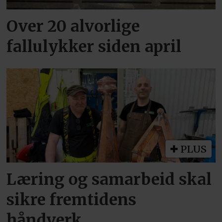
Over 20 alvorlige
fallulykker siden april
PLUS
Læring og samarbeid skal
sikre fremtidens
håndverk