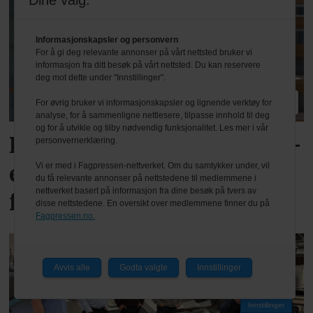
Dine valg:
Informasjonskapsler og personvern
For å gi deg relevante annonser på vårt nettsted bruker vi
informasjon fra ditt besøk på vårt nettsted. Du kan reservere
deg mot dette under "Innstillinger".
PLUS
For øvrig bruker vi informasjonskapsler og lignende verktøy for
analyse, for å sammenligne nettlesere, tilpasse innhold til deg
og for å utvikle og tilby nødvendig funksjonalitet. Les mer i vår
Reagerer på varslede TEK-
personvernerklæring.
endringer: – Kan svekke
Vi er med i Fagpressen-nettverket. Om du samtykker under, vil
du få relevante annonser på nettstedene til medlemmene i
nettverket basert på informasjon fra dine besøk på tvers av
fag og kvalitet
disse nettstedene. En oversikt over medlemmene finner du på
Fagpressen.no.
Avvis alle
Godta valgte
Innstillinger
Innstillinger