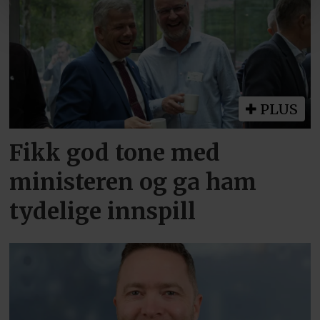
PLUS
Fikk god tone med
ministeren og ga ham
tydelige innspill