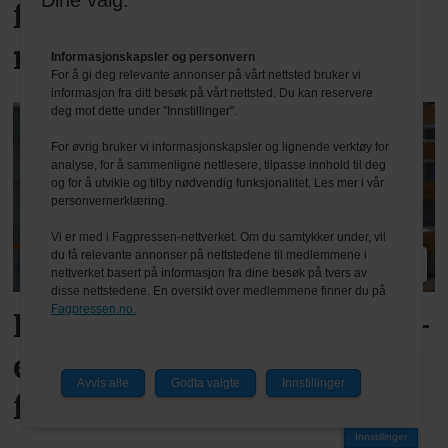
Dine valg:
forventer nedgang det
neste halvåret
Informasjonskapsler og personvern
For å gi deg relevante annonser på vårt nettsted bruker vi
informasjon fra ditt besøk på vårt nettsted. Du kan reservere
deg mot dette under "Innstillinger".
For øvrig bruker vi informasjonskapsler og lignende verktøy for
analyse, for å sammenligne nettlesere, tilpasse innhold til deg
og for å utvikle og tilby nødvendig funksjonalitet. Les mer i vår
personvernerklæring.
Vi er med i Fagpressen-nettverket. Om du samtykker under, vil
du få relevante annonser på nettstedene til medlemmene i
PLUS
nettverket basert på informasjon fra dine besøk på tvers av
disse nettstedene. En oversikt over medlemmene finner du på
Fagpressen.no.
Reagerer på varslede TEK-
endringer: – Kan svekke
Avvis alle
Godta valgte
Innstillinger
fag og kvalitet
Innstillinger