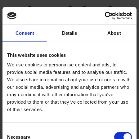
Utreder eget fagbrev for
ventilasjonsmontør
Consent
Details
About
This website uses cookies
We use cookies to personalise content and ads, to
provide social media features and to analyse our traffic.
We also share information about your use of our site with
PLUS
our social media, advertising and analytics partners who
may combine it with other information that you’ve
provided to them or that they’ve collected from your use
Så på landsmøtebyen 2027
of their services.
Consent
Necessary
Selection