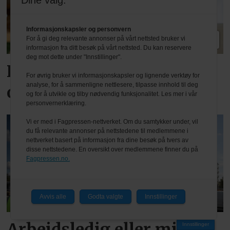
Dine valg:
Informasjonskapsler og personvern
PLUS
For å gi deg relevante annonser på vårt nettsted bruker vi
informasjon fra ditt besøk på vårt nettsted. Du kan reservere
deg mot dette under "Innstillinger".
Kom i gang med AI – ikke
For øvrig bruker vi informasjonskapsler og lignende verktøy for
analyse, for å sammenligne nettlesere, tilpasse innhold til deg
overtenk det
og for å utvikle og tilby nødvendig funksjonalitet. Les mer i vår
personvernerklæring.
Vi er med i Fagpressen-nettverket. Om du samtykker under, vil
du få relevante annonser på nettstedene til medlemmene i
nettverket basert på informasjon fra dine besøk på tvers av
disse nettstedene. En oversikt over medlemmene finner du på
Fagpressen.no.
Avvis alle
Godta valgte
Innstillinger
Arbeidsledig eller mindre
Innstillinger