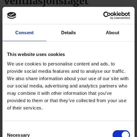
ventilasjonsfaget
Consent
Details
About
This website uses cookies
We use cookies to personalise content and ads, to
provide social media features and to analyse our traffic.
We also share information about your use of our site with
Over 20 alvorlige
our social media, advertising and analytics partners who
fallulykker siden april
may combine it with other information that you’ve
provided to them or that they’ve collected from your use
of their services.
Consent
Necessary
Selection