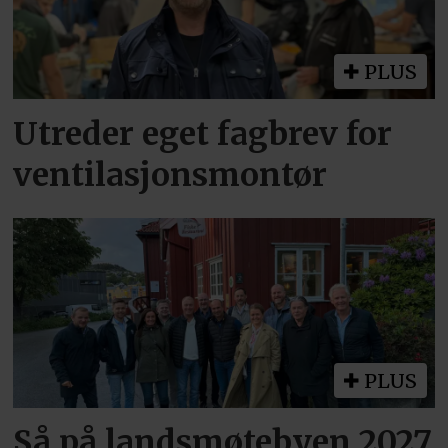
PLUS
Utreder eget fagbrev for
ventilasjonsmontør
PLUS
Så på landsmøtebyen 2027