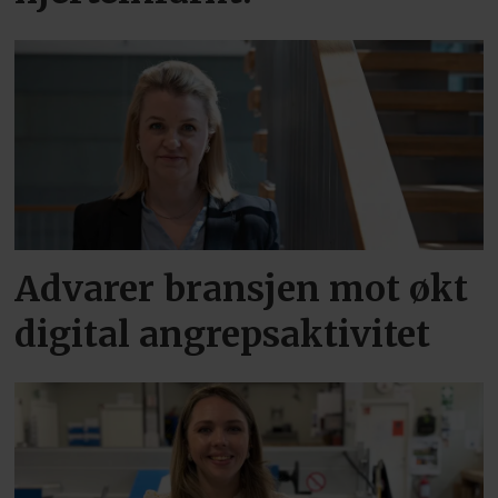
Advarer bransjen mot økt
digital angrepsaktivitet