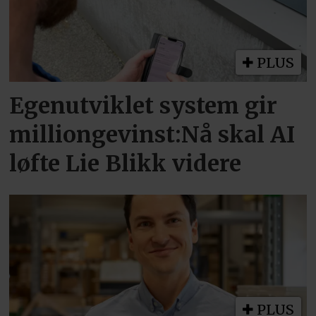
PLUS
Egenutviklet system gir
milliongevinst:Nå skal AI
løfte Lie Blikk videre
PLUS