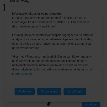
Dine valg:
på!
Informasjonskapsler og personvern
For å gi deg relevante annonser på vårt nettsted bruker vi
informasjon fra ditt besøk på vårt nettsted. Du kan reservere
deg mot dette under "Innstillinger".
For øvrig bruker vi informasjonskapsler og lignende verktøy for
analyse, for å sammenligne nettlesere, tilpasse innhold til deg
og for å utvikle og tilby nødvendig funksjonalitet. Les mer i vår
personvernerklæring.
Vi er med i Fagpressen-nettverket. Om du samtykker under, vil
du få relevante annonser på nettstedene til medlemmene i
nettverket basert på informasjon fra dine besøk på tvers av
disse nettstedene. En oversikt over medlemmene finner du på
Fagpressen.no.
Avvis alle
Godta valgte
Innstillinger
Innstillinger