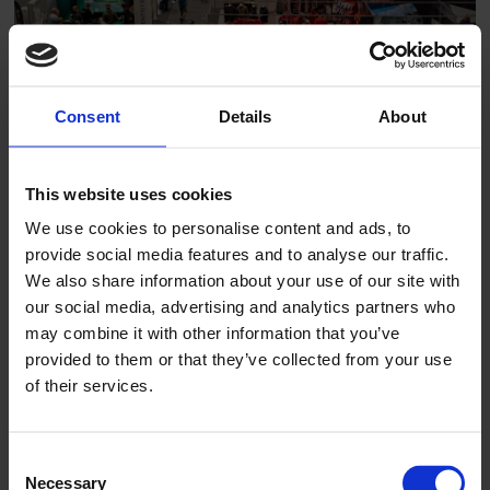
Consent
Details
About
Når bransjen samles,
This website uses cookies
flytter vi faget fremover
We use cookies to personalise content and ads, to
provide social media features and to analyse our traffic.
We also share information about your use of our site with
our social media, advertising and analytics partners who
may combine it with other information that you’ve
provided to them or that they’ve collected from your use
of their services.
Consent
Necessary
Selection