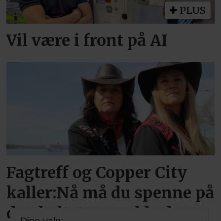
PLUS
Vil være i front på AI
Fagtreff og Copper City
kaller:Nå må du spenne på
deg beltet og melde deg