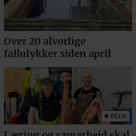
Over 20 alvorlige
fallulykker siden april
PLUS
Læring og samarbeid skal