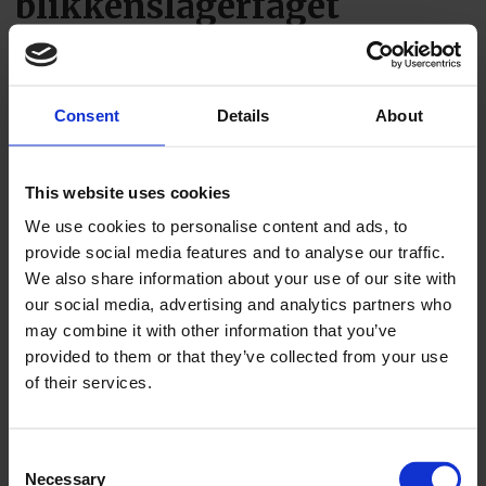
blikkenslagerfaget
Minneord for Arne Olsen
Consent
Details
About
This website uses cookies
We use cookies to personalise content and ads, to
provide social media features and to analyse our traffic.
We also share information about your use of our site with
PLUS
our social media, advertising and analytics partners who
may combine it with other information that you’ve
provided to them or that they’ve collected from your use
Én konkurs og seks
of their services.
etableringer i juli
Consent
Necessary
Selection