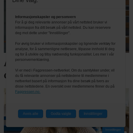
Dine valg:
Informasjonskapsler og personvern
For å gi deg relevante annonser på vårt nettsted bruker vi
informasjon fra ditt besøk på vårt nettsted. Du kan reservere
deg mot dette under "Innstillinger".
For øvrig bruker vi informasjonskapsler og lignende verktøy for
analyse, for å sammenligne nettlesere, tilpasse innhold til deg
og for å utvikle og tilby nødvendig funksjonalitet. Les mer i vår
Advarer bransjen mot økt
personvernerklæring.
Vi er med i Fagpressen-nettverket. Om du samtykker under, vil
digital angrepsaktivitet
du få relevante annonser på nettstedene til medlemmene i
nettverket basert på informasjon fra dine besøk på tvers av
disse nettstedene. En oversikt over medlemmene finner du på
Fagpressen.no.
Avvis alle
Godta valgte
Innstillinger
Innstillinger