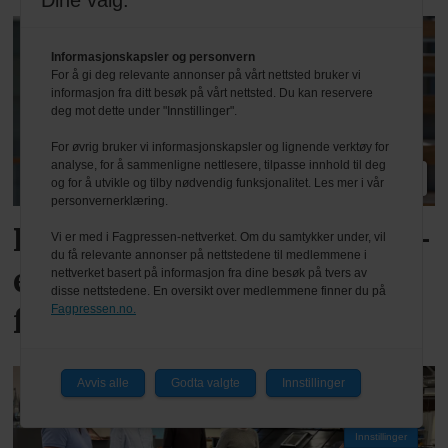
Dine valg:
Informasjonskapsler og personvern
For å gi deg relevante annonser på vårt nettsted bruker vi
informasjon fra ditt besøk på vårt nettsted. Du kan reservere
deg mot dette under "Innstillinger".
For øvrig bruker vi informasjonskapsler og lignende verktøy for
analyse, for å sammenligne nettlesere, tilpasse innhold til deg
PLUS
og for å utvikle og tilby nødvendig funksjonalitet. Les mer i vår
personvernerklæring.
Reagerer på varslede TEK-
Vi er med i Fagpressen-nettverket. Om du samtykker under, vil
du få relevante annonser på nettstedene til medlemmene i
endringer: – Kan svekke
nettverket basert på informasjon fra dine besøk på tvers av
disse nettstedene. En oversikt over medlemmene finner du på
Fagpressen.no.
fag og kvalitet
Avvis alle
Godta valgte
Innstillinger
Innstillinger