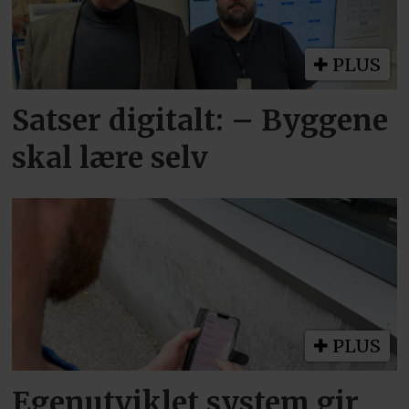
PLUS
Satser digitalt: – Byggene
skal lære selv
PLUS
Egenutviklet system gir