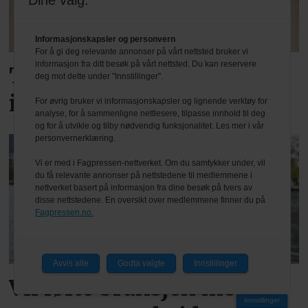
Dine valg:
Informasjonskapsler og personvern
For å gi deg relevante annonser på vårt nettsted bruker vi
informasjon fra ditt besøk på vårt nettsted. Du kan reservere
Tar metallsløyd tilbake
deg mot dette under "Innstillinger".
inn i skolen
For øvrig bruker vi informasjonskapsler og lignende verktøy for
analyse, for å sammenligne nettlesere, tilpasse innhold til deg
og for å utvikle og tilby nødvendig funksjonalitet. Les mer i vår
personvernerklæring.
Vi er med i Fagpressen-nettverket. Om du samtykker under, vil
du få relevante annonser på nettstedene til medlemmene i
nettverket basert på informasjon fra dine besøk på tvers av
disse nettstedene. En oversikt over medlemmene finner du på
Fagpressen.no.
Avvis alle
Godta valgte
Innstillinger
Vil løfte bransjen med
Innstillinger