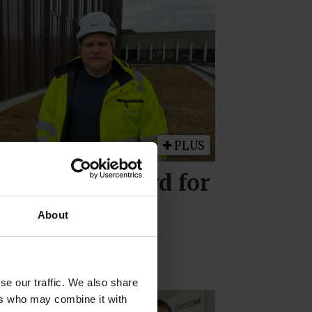
PLUS
sjonal standard for
rfaget
About
se our traffic. We also share
ers who may combine it with