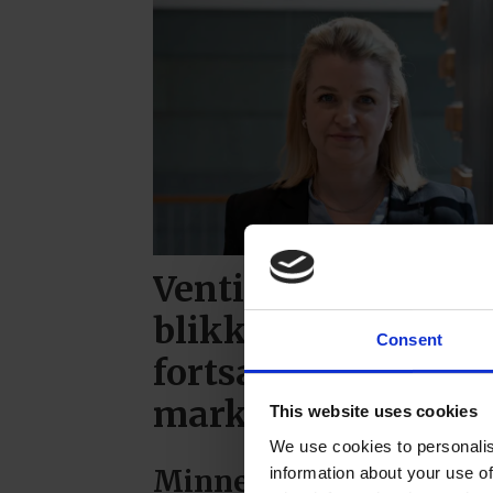
Ventilasjons- og
blikkenslagerbedri
Consent
fortsatt krevende
markedsutsikter
This website uses cookies
We use cookies to personalis
information about your use of
Minneord for Arne Ols