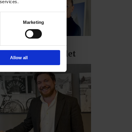
 services.
Marketing
n skal styrke det
rdiske samarbeidet
Allow all