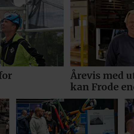
for
Årevis med u
kan Frode en