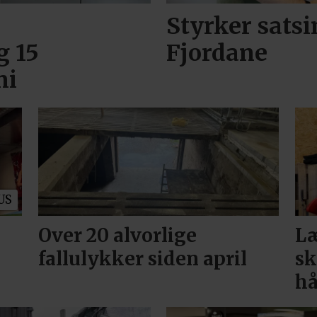
Styrker sats
g 15
Fjordane
ni
US
Over 20 alvorlige
Læ
fallulykker siden april
sk
h