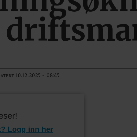
ningsøkn
 driftsma
10.12.2025 - 08:45
DATERT
eser!
t? Logg inn her