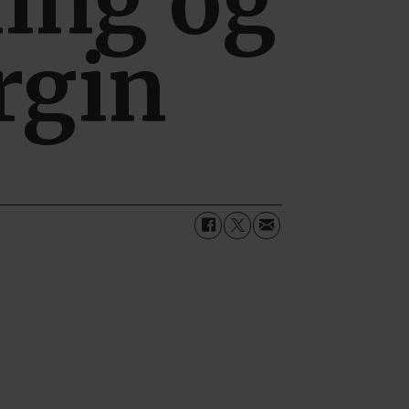
ing og
rgin