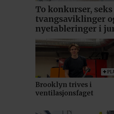
To konkurser, seks
tvangsaviklinger o
nyetableringer i ju
PL
Brooklyn trives i
ventilasjonsfaget