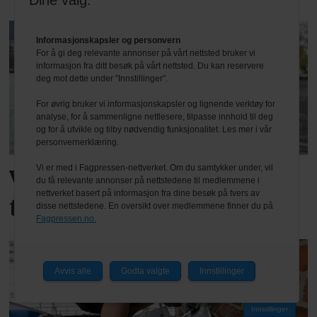
Dine valg:
Informasjonskapsler og personvern
For å gi deg relevante annonser på vårt nettsted bruker vi
informasjon fra ditt besøk på vårt nettsted. Du kan reservere
deg mot dette under "Innstillinger".
For øvrig bruker vi informasjonskapsler og lignende verktøy for
analyse, for å sammenligne nettlesere, tilpasse innhold til deg
og for å utvikle og tilby nødvendig funksjonalitet. Les mer i vår
personvernerklæring.
Vi er med i Fagpressen-nettverket. Om du samtykker under, vil
Vil løfte bransjen med
du få relevante annonser på nettstedene til medlemmene i
nettverket basert på informasjon fra dine besøk på tvers av
tettere samarbeid
disse nettstedene. En oversikt over medlemmene finner du på
Fagpressen.no.
Avvis alle
Godta valgte
Innstillinger
Innstillinger