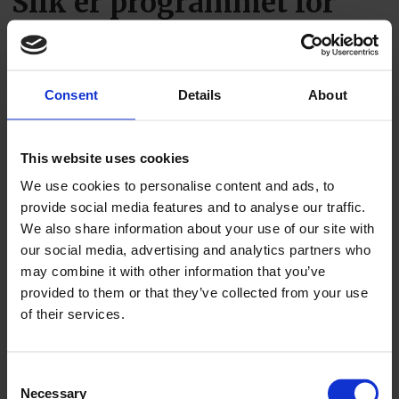
Slik er programmet for
Fagtreff 2026
Consent
Details
About
This website uses cookies
We use cookies to personalise content and ads, to
provide social media features and to analyse our traffic.
We also share information about your use of our site with
our social media, advertising and analytics partners who
Blir Nordens største og
may combine it with other information that you’ve
provided to them or that they’ve collected from your use
bredeste messe
of their services.
Consent
Necessary
Selection