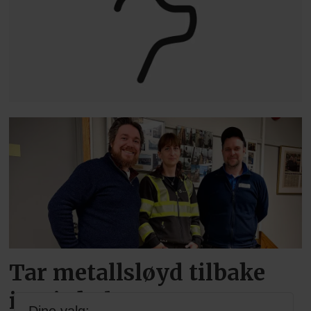
Tar metallsløyd tilbake
inn i skolen