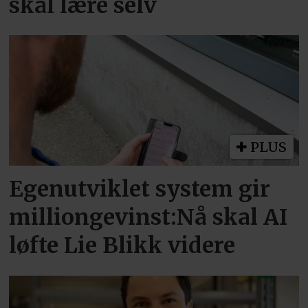
skal lære selv
PLUS
Egenutviklet system gir
milliongevinst:Nå skal AI
løfte Lie Blikk videre