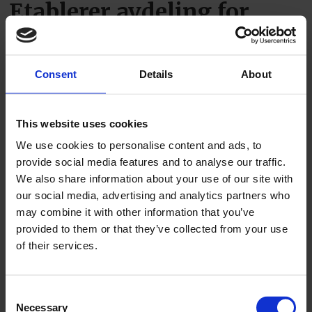
Etablerer avdeling for
taktekking
Consent
Details
About
This website uses cookies
We use cookies to personalise content and ads, to
provide social media features and to analyse our traffic.
We also share information about your use of our site with
PLUS
our social media, advertising and analytics partners who
may combine it with other information that you’ve
Årevis med utfordringer –
provided to them or that they’ve collected from your use
of their services.
nå kan Frode endelig
smile
Consent
Necessary
Selection