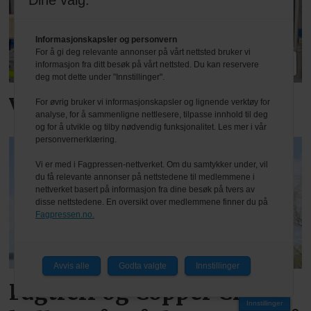
Dine valg:
Informasjonskapsler og personvern
For å gi deg relevante annonser på vårt nettsted bruker vi
PLUS
informasjon fra ditt besøk på vårt nettsted. Du kan reservere
deg mot dette under "Innstillinger".
Vil være i front på AI
For øvrig bruker vi informasjonskapsler og lignende verktøy for
analyse, for å sammenligne nettlesere, tilpasse innhold til deg
og for å utvikle og tilby nødvendig funksjonalitet. Les mer i vår
personvernerklæring.
Vi er med i Fagpressen-nettverket. Om du samtykker under, vil
du få relevante annonser på nettstedene til medlemmene i
nettverket basert på informasjon fra dine besøk på tvers av
disse nettstedene. En oversikt over medlemmene finner du på
Fagpressen.no.
Avvis alle
Godta valgte
Innstillinger
Fagtreff og Copper City
Innstillinger