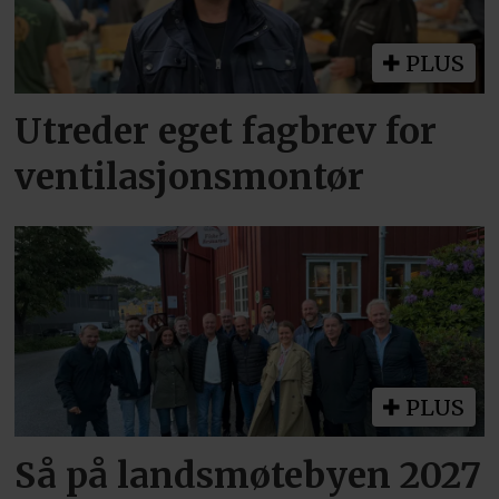
PLUS
Utreder eget fagbrev for
ventilasjonsmontør
PLUS
Så på landsmøtebyen 2027