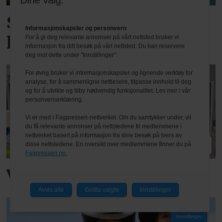
Dine valg:
Styrket ordrereserve i et
Informasjonskapsler og personvern
krevende marked
For å gi deg relevante annonser på vårt nettsted bruker vi
informasjon fra ditt besøk på vårt nettsted. Du kan reservere
deg mot dette under "Innstillinger".
For øvrig bruker vi informasjonskapsler og lignende verktøy for
analyse, for å sammenligne nettlesere, tilpasse innhold til deg
og for å utvikle og tilby nødvendig funksjonalitet. Les mer i vår
personvernerklæring.
Vi er med i Fagpressen-nettverket. Om du samtykker under, vil
du få relevante annonser på nettstedene til medlemmene i
nettverket basert på informasjon fra dine besøk på tvers av
PLUS
disse nettstedene. En oversikt over medlemmene finner du på
Fagpressen.no.
Vil være i front på AI
Avvis alle
Godta valgte
Innstillinger
Innstillinger