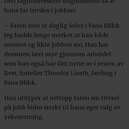
Den faginteresserte ungdommen så at
hans far trivdes i jobben:
– Faren min er daglig leder i Fana Blikk.
Jeg hadde lenge merket at han både
mestret og likte jobben sin. Han har
dessuten lært mye gjennom arbeidet
som han også har fått nytte av i resten av
livet, forteller Theodor Liseth, lærling i
Fana Blikk.
Han utdyper at nettopp faren sin trivsel
på jobb bidro sterkt til hans eget valg av
yrkesretning.