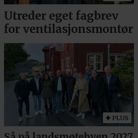
Utreder eget fagbrev
for ventilasjonsmontør
PLUS
Så på landsmøtebyen 2027