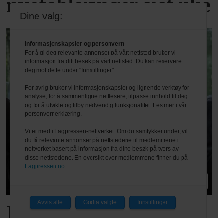
nyetableringer sist uke
Dine valg:
Informasjonskapsler og personvern
For å gi deg relevante annonser på vårt nettsted bruker vi
informasjon fra ditt besøk på vårt nettsted. Du kan reservere
deg mot dette under "Innstillinger".
For øvrig bruker vi informasjonskapsler og lignende verktøy for
analyse, for å sammenligne nettlesere, tilpasse innhold til deg
og for å utvikle og tilby nødvendig funksjonalitet. Les mer i vår
personvernerklæring.
Vi er med i Fagpressen-nettverket. Om du samtykker under, vil
du få relevante annonser på nettstedene til medlemmene i
nettverket basert på informasjon fra dine besøk på tvers av
disse nettstedene. En oversikt over medlemmene finner du på
Fagpressen.no.
PLUS
Avvis alle
Godta valgte
Innstillinger
Fikk god tone med